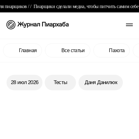
я пиарщиков / /
Пиарщики сделали медиа, чтобы питчить самим себе / /
Главная
Все статьи
Пахота
28 июл 2026
Тесты
Даня Данилюк